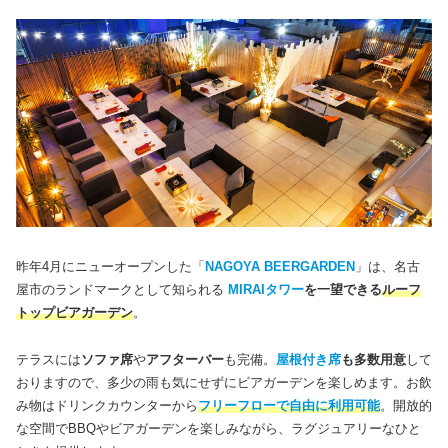
昨年4月にニューオープンした「
NAGOYA BEERGARDEN
」は、名古
屋市のランドマークとして知られる
MIRAIタワー
を一望できる
ルーフ
トップビアガーデン
。
テラスには
ソファ席
や
アフターバー
も完備。
屋根付き席
も多数用意
して
おりますので、多少の雨も気にせずにビアガーデンを楽しめます。お飲
み物はドリンクカウンターから
フリーフローで自由に利用可能
。開放的
な空間でBBQやビアガーデンを楽しみながら、ラグジュアリーなひと