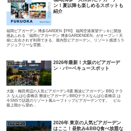
ビアガーデン
ン！夏以降も楽しめるスポットも
紹介
福岡ビアガーデン 博多GARDEN【PR】 福岡空港展望デッキに開放
感あふれる「福岡ビアガーデン 博多GARDENDEN」がオープン！天
候に左右されず利用できる、屋内型ビアガーデン。リゾート感漂うラ
グジュアリーな雰囲...
2026年最新！大阪のビアガーデ
ビアガーデン
ン・バーベキュースポット
大阪・梅田周辺の人気ビアガーデン8選 難波ビアガーデン BBQ テラ
ス なんば心斎橋店 難波ビアガーデンBBQテラスなんば心斎橋店 は
今SNSで話題のリゾート風ルーフトップビアガーデンです。 ビル
最上階から望め...
2026年 東京の人気ビアガーデン
ビアガーデン
はここ！昼飲み&BBQ食べ放題な