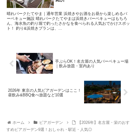
晴れパークたてやま｜通年営業 浜焼きやお酒をお昼から楽しめるバ
ーベキュー施設 晴れパークたてやまは浜焼きバーベキューはもちろ
ん、海水魚の釣り堀で釣ったさかなを食べられる人気おでかけスポッ
ト！ 釣り&浜焼きプランは、...
手ぶらOK！名古屋の人気バーベキュー場
｜飲み放題・室内あり
2026年 東京の人気ビアガーデンはここ！
昼飲み&BBQ食べ放題など10選
ホーム
ビアガーデン
【2026年】名古屋・栄のおす
すめビアガーデン9選！おしゃれ・駅近・人気◎