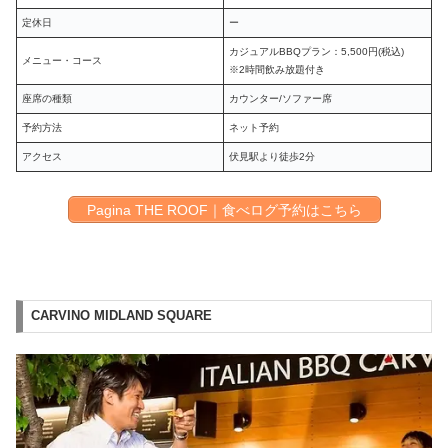
定休日
ー
カジュアルBBQプラン：5,500円(税込)
メニュー・コース
※2時間飲み放題付き
座席の種類
カウンター/ソファー席
予約方法
ネット予約
アクセス
伏見駅より徒歩2分
Pagina THE ROOF｜食べログ予約はこちら
CARVINO MIDLAND SQUARE