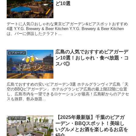
ど10選
デートに人気◎おしゃれな東京ビアガーデン&ビアスポットおすすめ
4選 Y.Y.G. Brewery & Beer Kitchen Y.Y.G. Brewery & Beer Kitchen
は、バーに併設したクラフト...
広島の人気でおすすめビアガーデ
ビアガーデン
ン10選！おしゃれ・食べ放題・コ
スパ◎
広島でおすすめの安いビアガーデン3選 ホテルグランヴィア広島「天
空のBBQビアガーデン」 ホテルグランビア広島の最上階22階に位置
し、広島市内を一望できるロケーションが最高！広島駅からのアクセ
スも抜群、飲み放題...
【2025年最新版】千葉のビアガ
ビアガーデン
ーデン・BBQスポット！美味し
いグルメとお酒を楽しめるお店を
紹介