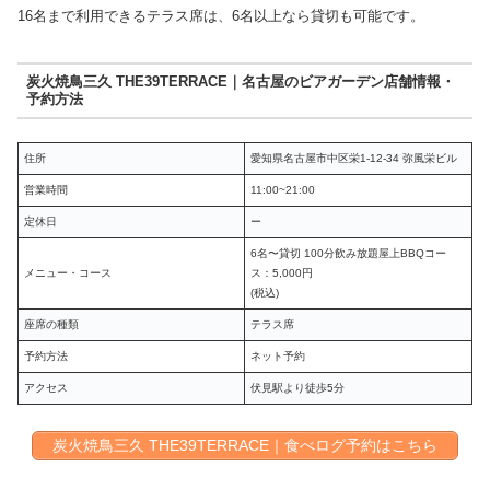
16名まで利用できるテラス席は、6名以上なら貸切も可能です。
炭火焼鳥三久 THE39TERRACE｜名古屋のビアガーデン店舗情報・
予約方法
住所
愛知県名古屋市中区栄1-12-34 弥風栄ビル
営業時間
11:00~21:00
定休日
ー
6名〜貸切 100分飲み放題屋上BBQコー
メニュー・コース
ス：5,000円
(税込)
座席の種類
テラス席
予約方法
ネット予約
アクセス
伏見駅より徒歩5分
炭火焼鳥三久 THE39TERRACE｜食べログ予約はこちら