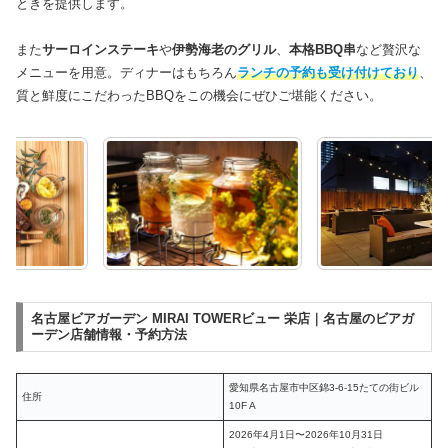
ときを提供します。
また
サーロインステーキ
や
伊勢海老のグリル
、
本格BBQ串
など贅沢な
メニューを用意。ディナーはもちろん
ランチの予約も受け付けており
、
質と鮮度にこだわったBBQをこの機会にぜひご堪能ください。
名古屋ビアガーデン MIRAI TOWERビュー 栄店｜名古屋のビアガ
ーデン店舗情報・予約方法
愛知県名古屋市中区錦3-6-15たての街ビル
住所
10F A
2026年4月1日〜2026年10月31日