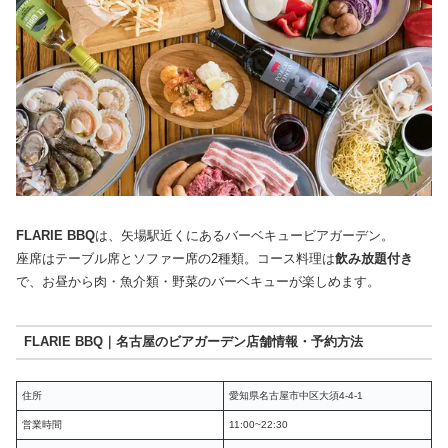
FLARIE BBQ
は、矢場駅近くにあるバーベキュービアガーデン。
座席はテーブル席とソファー席の2種類。コース料理は
飲み放題付き
で、お昼から肉・魚介類・野菜のバーベキューが楽しめます。
FLARIE BBQ｜名古屋のビアガーデン店舗情報・予約方法
住所
愛知県名古屋市中区大須4-4-1
営業時間
11:00~22:30