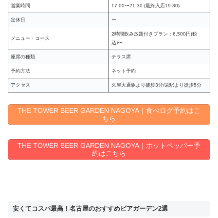
営業時間
17:00〜21:30 (最終入店19:30)
定休日
ー
2時間飲み放題付きプラン：6,500円(税
メニュー・コース
込)〜
座席の種類
テラス席
予約方法
ネット予約
アクセス
久屋大通駅より徒歩3分/栄駅より徒歩5分
THE TOWER BEER GARDEN NAGOYA｜食べログ予約はこ
ちら
THE TOWER BEER GARDEN NAGOYA｜ホットペッパー予
約はこちら
安くてコスパ最高！名古屋のおすすめビアガーデン2選