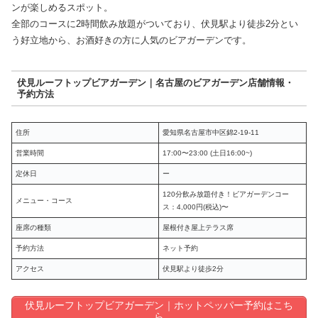
ンが楽しめるスポット。
全部のコースに2時間飲み放題がついており、伏見駅より徒歩2分とい
う好立地から、お酒好きの方に人気のビアガーデンです。
伏見ルーフトップビアガーデン｜名古屋のビアガーデン店舗情報・
予約方法
住所
愛知県名古屋市中区錦2-19-11
営業時間
17:00〜23:00 (土日16:00~)
定休日
ー
120分飲み放題付き！ビアガーデンコー
メニュー・コース
ス：4,000円(税込)〜
座席の種類
屋根付き屋上テラス席
予約方法
ネット予約
アクセス
伏見駅より徒歩2分
伏見ルーフトップビアガーデン｜ホットペッパー予約はこち
ら