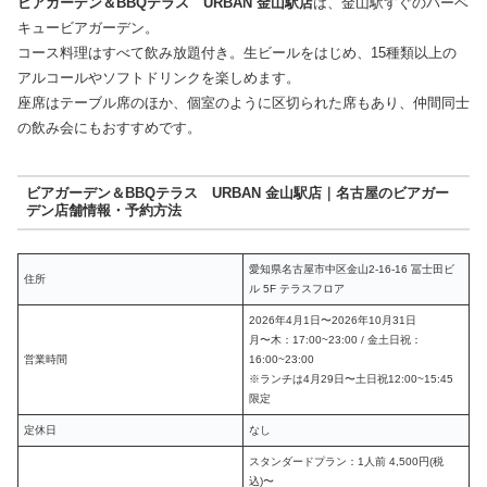
ビアガーデン＆BBQテラス URBAN 金山駅店
は、金山駅すぐのバーベ
キュービアガーデン。
コース料理はすべて飲み放題付き。生ビールをはじめ、15種類以上の
アルコールやソフトドリンクを楽しめます。
座席はテーブル席のほか、個室のように区切られた席もあり、仲間同士
の飲み会にもおすすめです。
ビアガーデン＆BBQテラス URBAN 金山駅店｜名古屋のビアガー
デン店舗情報・予約方法
愛知県名古屋市中区金山2-16-16 冨士田ビ
住所
ル 5F テラスフロア
2026年4月1日〜2026年10月31日
月〜木：17:00~23:00 / 金土日祝：
営業時間
16:00~23:00
※ランチは4月29日〜土日祝12:00~15:45
限定
定休日
なし
スタンダードプラン：1人前 4,500円(税
込)〜