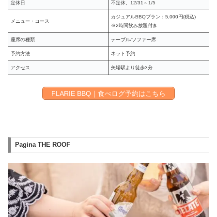
定休日
不定休、12/31～1/5
カジュアルBBQプラン：5,000円(税込)
メニュー・コース
※2時間飲み放題付き
座席の種類
テーブル/ソファー席
予約方法
ネット予約
アクセス
矢場駅より徒歩3分
FLARIE BBQ｜食べログ予約はこちら
Pagina THE ROOF