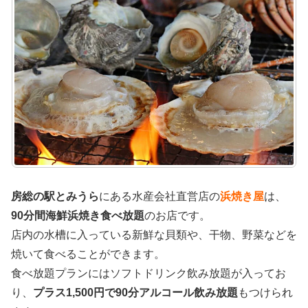
房総の駅とみうら
にある水産会社直営店の
浜焼き屋
は、
90分間海鮮浜焼き食べ放題
のお店です。
店内の水槽に入っている新鮮な貝類や、干物、野菜などを
焼いて食べることができます。
食べ放題プランにはソフトドリンク飲み放題が入ってお
り、
プラス1,500円で90分アルコール飲み放題
もつけられ