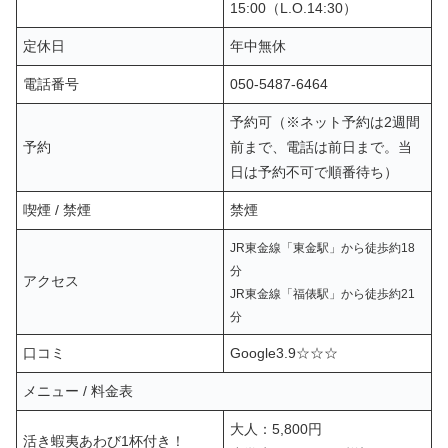
15:00（L.O.14:30）
定休日
年中無休
電話番号
050-5487-6464
予約可（※ネット予約は2週間
予約
前まで、電話は前日まで。当
日は予約不可で順番待ち）
喫煙 / 禁煙
禁煙
JR東金線「東金駅」から徒歩約18
分
アクセス
JR東金線「福俵駅」から徒歩約21
分
口コミ
Google3.9☆☆☆
メニュー / 料金表
大人：5,800円
活き蝦夷あわび1杯付き！