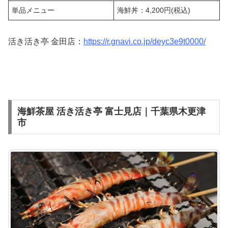
単品メニュー
海鮮丼：4,200円(税込)
活き活き亭 金田店：
https://r.gnavi.co.jp/deyc3e9t0000/
海鮮茶屋 活き活き亭 富士見店｜千葉県木更津
市