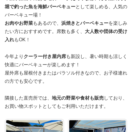
堀で釣った魚を海鮮バーベキュー
として楽しめる、人気の
バーベキュー場！
お肉やお野菜
もあるので、
浜焼きとバーベキュー
を楽しみ
たい方におすすめです。席数も多く、
大人数や団体の受け
入れ
もOK！
今年より
クーラー付き屋内席
も新設し、暑い時期も涼しく
快適にバーベキューが楽しめます！
屋外席も屋根付きまたはパラソル付きなので、お子様連れ
の方でも安心です。
隣接した直売所では、
地元の野菜や食材も販売
しており、
お買い物スポットとしてもご利用いただけます。