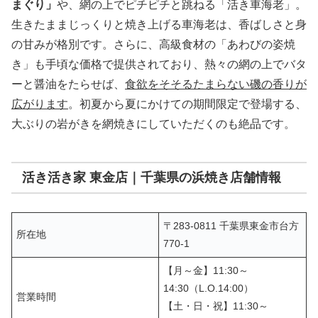
まぐり」
や、網の上でピチピチと跳ねる「活き車海老」。
生きたままじっくりと焼き上げる車海老は、香ばしさと身
の甘みが格別です。さらに、高級食材の「あわびの姿焼
き」も手頃な価格で提供されており、熱々の網の上でバタ
ーと醤油をたらせば、
食欲をそそるたまらない磯の香りが
広がります
。初夏から夏にかけての期間限定で登場する、
大ぶりの岩がきを網焼きにしていただくのも絶品です。
活き活き家 東金店｜千葉県の浜焼き店舗情報
〒283-0811 千葉県東金市台方
所在地
770-1
【月～金】11:30～
14:30（L.O.14:00）
営業時間
【土・日・祝】11:30～