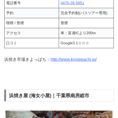
電話番号
0470-28-5851
予約
完全予約制(バスツアー専用)
喫煙 / 禁煙
禁煙
アクセス
車：富浦ICより200m
口コミ
Google3.1☆☆☆
浜焼き市場きよっぱち：
http://www.kiyoppachi.jp/
浜焼き屋 (海女小屋)｜千葉県南房総市