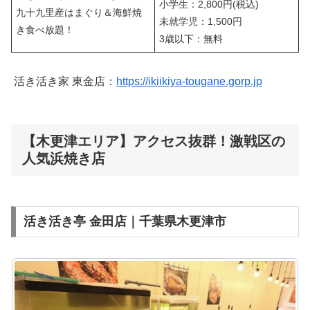
小学生：2,800円(税込)
九十九里産はまぐり＆海鮮焼
未就学児：1,500円
き食べ放題！
3歳以下：無料
活き活き家 東金店：
https://ikiikiya-tougane.gorp.jp
【木更津エリア】アクセス抜群！激戦区の
人気浜焼き店
活き活き亭 金田店｜千葉県木更津市