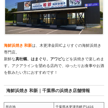
海鮮浜焼き 和新
は、木更津金田ICよりすぐの海鮮浜焼き
専門店。
新鮮な
真牡蠣、はまぐり、アワビ
などを浜焼きで楽しめま
す。アクアラインを望める店内で、ゆったりお食事やお酒
を飲みたい方におすすめです！
海鮮浜焼き 和新｜千葉県の浜焼き店舗情報
所在地
千葉県木更津市畔戸1416