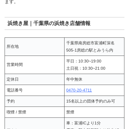
ます。
浜焼き屋｜千葉県の浜焼き店舗情報
千葉県南房総市富浦町深名
所在地
505-1房総の駅とみうら内
平日：10:30~19:00
営業時間
土日祝：10:30~21:00
定休日
年中無休
電話番号
0470-20-4711
予約
15名以上の団体予約のみ可
喫煙 / 禁煙
禁煙
車：富浦ICより1分