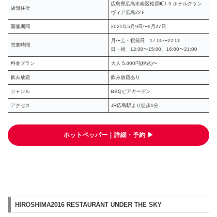
広島県広島市南区松原町1-5 ホテルグラン
店舗住所
ヴィア広島22Ｆ
開催期間
2025年5月9日〜9月27日
月〜土・祝前日 17:00〜22:00
営業時間
日・祝 12:00〜15:00、16:00〜21:00
料金プラン
大人 5,000円(税込)〜
飲み放題
飲み放題あり
ジャンル
BBQビアガーデン
アクセス
JR広島駅より徒歩1分
ホットペッパー｜詳細・予約 ▶︎
HIROSHIMA2016 RESTAURANT UNDER THE SKY