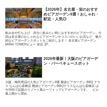
【2026年】名古屋・栄のおすす
ビアガーデン
めビアガーデン9選！おしゃれ・
駅近・人気◎
飲み会や打ち上げ、存分に飲みたい時におすすめのビアガーデン。今
回は名古屋のおしゃれなビアガーデンやコスパのいいお店など、魅力
的なビアガーデンスポットをご紹介します！ 名古屋ビアガーデン
MIRAI TOWERビュー 栄店【P...
2026年最新！大阪のビアガーデ
ビアガーデン
ン・バーベキュースポット
大阪・梅田周辺の人気ビアガーデン8選 難波ビアガーデン BBQ テラ
ス なんば心斎橋店 難波ビアガーデンBBQテラスなんば心斎橋店 は
今SNSで話題のリゾート風ルーフトップビアガーデンです。 ビル
最上階から望め...