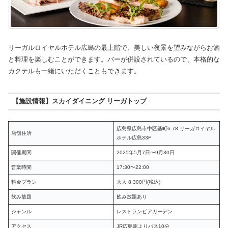
リーガルロイヤルホテル広島の最上階で、美しい夜景を望みながらお酒
と料理を楽しむことができます。バーが併設されているので、本格的な
カクテルも一緒にいただくこともできます。
【施設情報】スカイダイニング リーガトップ
広島県広島市中区基町6-78 リーガロイヤル
店舗住所
ホテル広島33F
開催期間
2025年5月7日〜9月30日
営業時間
17:30〜22:00
料金プラン
大人 8,300円(税込)
飲み放題
飲み放題あり
ジャンル
レストランビアガーデン
アクセス
JR広島駅よりバス10分