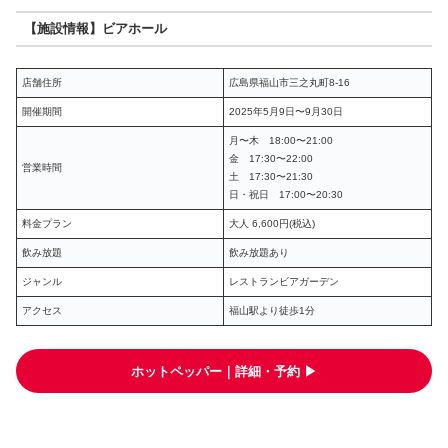
【施設情報】ビアホール
店舗住所
広島県福山市三之丸町8-16
開催期間
2025年5月9日〜9月30日
月〜木 18:00〜21:00
金 17:30〜22:00
営業時間
土 17:30〜21:30
日・祝日 17:00〜20:30
料金プラン
大人 6,600円(税込)
飲み放題
飲み放題あり
ジャンル
レストランビアガーデン
アクセス
福山駅より徒歩1分
ホットペッパー｜詳細・予約 ▶︎