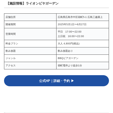
【施設情報】ライオンビヤガーデン
店舗住所
広島県広島市中区胡町5-1 広島三越屋上
開催期間
2025年5月1日〜9月27日
平日 17:00〜22:00
営業時間
土日祝 16:00〜22:00
料金プラン
大人 4,800円(税込)
飲み放題
飲み放題あり
ジャンル
BBQビアガーデン
アクセス
胡町電停より徒歩1分
公式HP｜詳細・予約 ▶︎