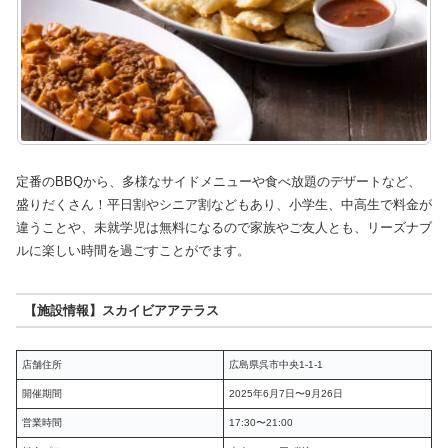
定番のBBQから、多様なサイドメニューや食べ放題のデザートなど、
盛りだくさん！平日割やシニア割などもあり、小学生、中高生で料金が
違うことや、未就学児は無料になるので家族やご友人とも、リーズナブ
ルに楽しい時間を過ごすことがでます。
【施設情報】スカイビアアテラス
店舗住所
広島県呉市中央1-1-1
開催期間
2025年6月7日〜9月26日
営業時間
17:30〜21:00