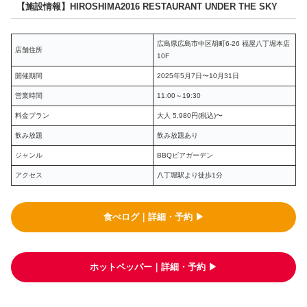
【施設情報】HIROSHIMA2016 RESTAURANT UNDER THE SKY
広島県広島市中区胡町6-26 福屋八丁堀本店
店舗住所
10F
開催期間
2025年5月7日〜10月31日
営業時間
11:00～19:30
料金プラン
大人 5,980円(税込)〜
飲み放題
飲み放題あり
ジャンル
BBQビアガーデン
アクセス
八丁堀駅より徒歩1分
食べログ｜詳細・予約 ▶︎
ホットペッパー｜詳細・予約 ▶︎