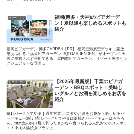
福岡(博多・天神)のビアガーデ
ビアガーデン
ン！夏以降も楽しめるスポットも
紹介
福岡ビアガーデン 博多GARDEN【PR】 福岡空港展望デッキに開放
感あふれる「福岡ビアガーデン 博多GARDENDEN」がオープン！天
候に左右されず利用できる、屋内型ビアガーデン。リゾート感漂うラ
グジュアリーな雰囲...
【2025年最新版】千葉のビアガ
ビアガーデン
ーデン・BBQスポット！美味し
いグルメとお酒を楽しめるお店を
紹介
晴れパークたてやま｜通年営業 浜焼きやお酒をお昼から楽しめるバ
ーベキュー施設 晴れパークたてやまは浜焼きバーベキューはもちろ
ん、海水魚の釣り堀で釣ったさかなを食べられる人気おでかけスポッ
ト！ 釣り&浜焼きプランは、...