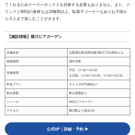
てくれるためクーラーボックスを持参する必要もありません。また、ド
リンクとBBQの食材もは20種類以上、駄菓子コーナーもありお子様か
ら大人まで楽しむことがきます。
【施設情報】横川ビアガーデン
店舗住所
広島県広島市西区横川町3丁目3西本ビル
開催期間
通年営業
平日 17:00〜22:30
営業時間
土日祝 11:00〜16:00、17:00〜22:30
料金プラン
大人 4,100円(税込)〜
飲み放題
飲み放題あり
ジャンル
BBQビアガーデン
アクセス
横川駅より徒歩1分
公式HP｜詳細・予約 ▶︎