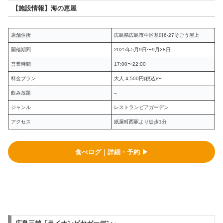
【施設情報】
海の恵屋
店舗住所
広島県広島市中区基町6-27そごう屋上
開催期間
2025年5月9日〜9月28日
営業時間
17:00〜22:00
料金プラン
大人 4,500円(税込)〜
飲み放題
–
ジャンル
レストランビアガーデン
アクセス
紙屋町西駅より徒歩1分
食べログ｜詳細・予約 ▶︎